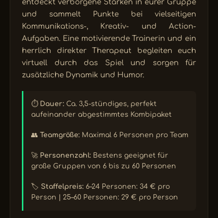
entdeckt verborgene Stärken in eurer Gruppe
und sammelt Punkte bei vielseitigen
Kommunikations-, Kreativ- und Action-
Aufgaben. Eine motivierende Trainerin und ein
herrlich direkter Therapeut begleiten euch
virtuell durch das Spiel und sorgen für
zusätzliche Dynamik und Humor.
⏱️
Dauer:
Ca. 3,5-stündiges, perfekt
aufeinander abgestimmtes Kombipaket
👥
Teamgröße:
Maximal 6 Personen pro Team
🚀
Personenzahl:
Bestens geeignet für
große Gruppen von 6 bis zu 60 Personen
🏷️
Staffelpreis:
6–24 Personen: 34 € pro
Person | 25–60 Personen: 29 € pro Person