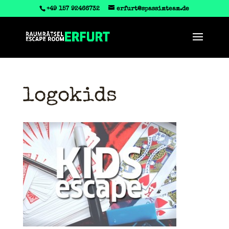
‭+49 157 92466732
erfurt@spassimteam.de
logokids