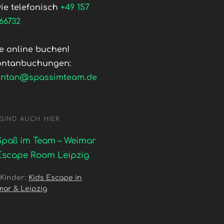
ie telefonisch
+49 157
66732
te online buchen!
ontanbuchungen:
ontan@spassimteam.de
 SIND AUCH HIER
Spaß im Team – Weimar
Escape Room Leipzig
 Kinder:
Kids Escape in
mar & Leipzig