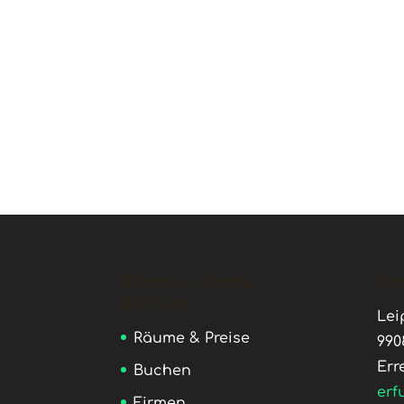
Escape Room
Ko
Erfurt
Lei
Räume & Preise
990
Err
Buchen
erf
Firmen