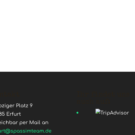
ntakt
Ihr findet uns
auch auf:
pziger Platz 9
85 Erfurt
eichbar per Mail an
urt@spassimteam.de