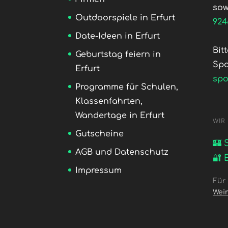
sow
Outdoorspiele in Erfurt
924
Date-Ideen in Erfurt
Bit
Geburtstag feiern in
Sp
Erfurt
sp
Programme für Schulen,
Klassenfahrten,
Wandertage in Erfurt
WIR
Gutscheine
🏰 
AGB und Datenschutz
🔐 
Impressum
Für
Wei