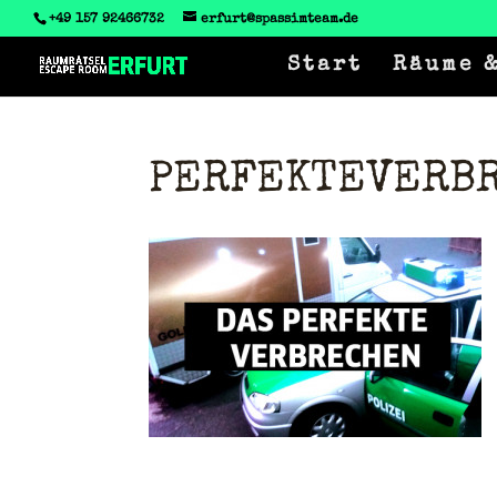
‭+49 157 92466732
erfurt@spassimteam.de
Start
Räume &
PERFEKTEVERB