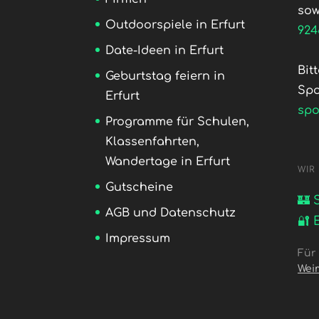
sow
Outdoorspiele in Erfurt
924
Date-Ideen in Erfurt
Bit
Geburtstag feiern in
Sp
Erfurt
sp
Programme für Schulen,
Klassenfahrten,
Wandertage in Erfurt
WIR
Gutscheine
🏰 
AGB und Datenschutz
🔐 
Impressum
Für
Wei