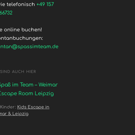
ie telefonisch
+49 157
66732
te online buchen!
ontanbuchungen:
ontan@spassimteam.de
 SIND AUCH HIER
Spaß im Team – Weimar
Escape Room Leipzig
 Kinder:
Kids Escape in
mar & Leipzig