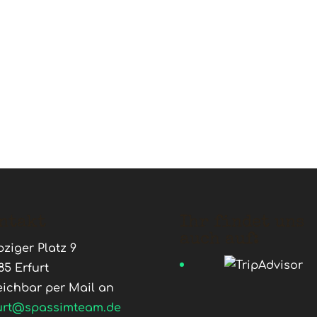
ntakt
Ihr findet uns
auch auf:
pziger Platz 9
85 Erfurt
eichbar per Mail an
urt@spassimteam.de