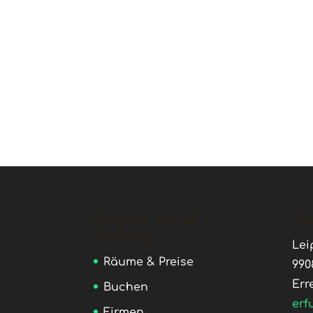
Escape Room
Ko
Erfurt
Lei
Räume & Preise
990
Err
Buchen
erf
Firmen