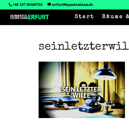
‭+49 157 92466732
erfurt@spassimteam.de
Start
Räume &
seinletzterwil